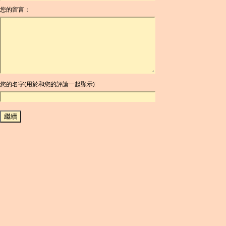
您的留言：
AOA
ARDR
ARG
ARS
AUD
AUR
AWG
您的名字(用於和您的評論一起顯示):
AZN
BAM
BBD
BCH
BCN
BDT
BET
BGN
BHD
BIF
BLC
BMD