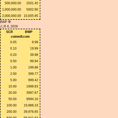
500,000.00
2501.45
1,000,000.00
5002.90
2,000,000.00
10,005.85
BWP 率
八月 6, 2026
SCR
BWP
coinmill.com
0.05
9.99
0.10
19.99
0.20
39.98
0.50
99.94
1.00
199.88
2.00
399.77
5.00
999.42
10.00
1998.83
20.00
3997.67
50.00
9994.16
100.00
19,988.33
200.00
39,976.65
500.00
99,941.63