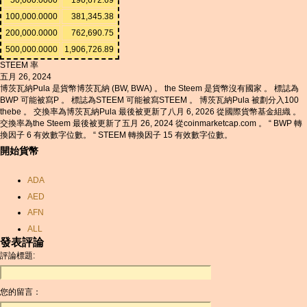
100,000.0000
381,345.38
200,000.0000
762,690.75
500,000.0000
1,906,726.89
STEEM 率
五月 26, 2024
博茨瓦納Pula 是貨幣博茨瓦納 (BW, BWA) 。 the Steem 是貨幣沒有國家 。 標誌為
BWP 可能被寫P 。 標誌為STEEM 可能被寫STEEM 。 博茨瓦納Pula 被劃分入100
thebe 。 交換率為博茨瓦納Pula 最後被更新了八月 6, 2026 從國際貨幣基金組織 。
交換率為the Steem 最後被更新了五月 26, 2024 從coinmarketcap.com 。 “ BWP 轉
換因子 6 有效數字位數。 “ STEEM 轉換因子 15 有效數字位數。
開始貨幣
ADA
AED
AFN
ALL
發表評論
AMD
評論標題:
ANC
ANG
您的留言：
AOA