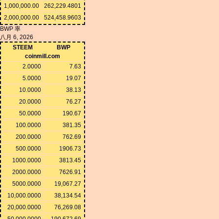
1,000,000.00
262,229.4801
2,000,000.00
524,458.9603
BWP 率
八月 6, 2026
STEEM
BWP
coinmill.com
2.0000
7.63
5.0000
19.07
10.0000
38.13
20.0000
76.27
50.0000
190.67
100.0000
381.35
200.0000
762.69
500.0000
1906.73
1000.0000
3813.45
2000.0000
7626.91
5000.0000
19,067.27
10,000.0000
38,134.54
20,000.0000
76,269.08
50,000.0000
190,672.69