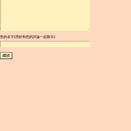
ARDR
ARG
ARS
AUD
AUR
AWG
您的名字(用於和您的評論一起顯示):
AZN
BAM
BBD
BCH
BCN
BDT
BET
BGN
BHD
BIF
BLC
BMD
BNB