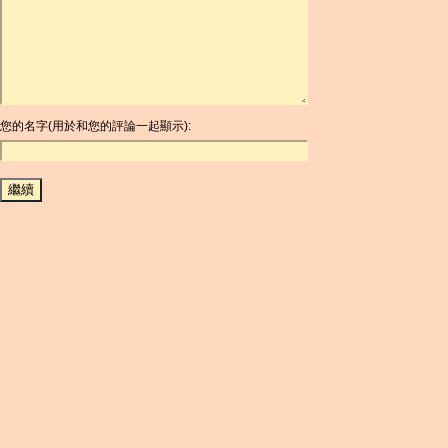
ARDR
ARG
ARS
AUD
AUR
AWG
您的名字(用於和您的評論一起顯示):
AZN
BAM
BBD
BCH
BCN
BDT
BET
BGN
BHD
BIF
BLC
BMD
BNB