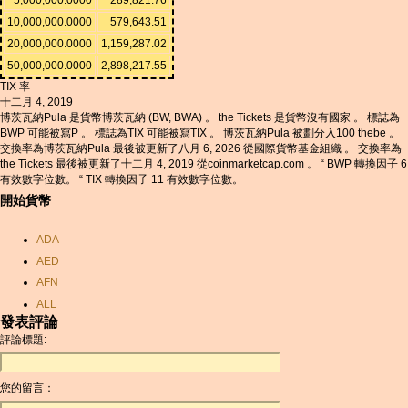
10,000,000.0000
579,643.51
20,000,000.0000
1,159,287.02
50,000,000.0000
2,898,217.55
TIX 率
十二月 4, 2019
博茨瓦納Pula 是貨幣博茨瓦納 (BW, BWA) 。 the Tickets 是貨幣沒有國家 。 標誌為
BWP 可能被寫P 。 標誌為TIX 可能被寫TIX 。 博茨瓦納Pula 被劃分入100 thebe 。
交換率為博茨瓦納Pula 最後被更新了八月 6, 2026 從國際貨幣基金組織 。 交換率為
the Tickets 最後被更新了十二月 4, 2019 從coinmarketcap.com 。 “ BWP 轉換因子 6
有效數字位數。 “ TIX 轉換因子 11 有效數字位數。
開始貨幣
ADA
AED
AFN
ALL
發表評論
AMD
評論標題:
ANC
ANG
您的留言：
AOA