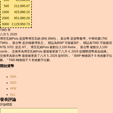
500
212,995.07
1000
425,990.15
2000
851,980.29
5000
2,129,950.73
TWD 率
八月 5, 2026
博茨瓦納Pula 是貨幣博茨瓦納 (BW, BWA) 。 新台幣 是貨幣臺灣，中華民國 (TW,
TWN) 。 新台幣 是亦稱臺灣美元 。 標誌為BWP 可能被寫P 。 標誌為TWD 可能被寫
NT$, NTD, 並且 NT 。 博茨瓦納Pula 被劃分入100 thebe 。 新台幣 被劃分入100
cents 。 交換率為博茨瓦納Pula 最後被更新了八月 4, 2026 從國際貨幣基金組織 。
交換率為新台幣 最後被更新了八月 5, 2026 從MSN 。 “ BWP 轉換因子 6 有效數字位
數。 “ TWD 轉換因子 5 有效數字位數。
開始貨幣
ADA
AED
AFN
ALL
發表評論
AMD
評論標題:
ANC
ANG