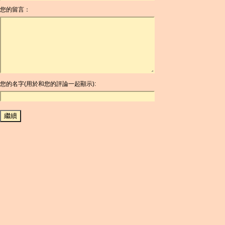
您的留言：
AOA
ARDR
ARG
ARS
AUD
AUR
AWG
您的名字(用於和您的評論一起顯示):
AZN
BAM
BBD
BCH
BCN
BDT
BET
BGN
BHD
BIF
BLC
BMD