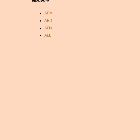
ADA
AED
AFN
ALL
AMD
ANC
ANG
AOA
ARDR
ARG
ARS
AUD
AUR
AWG
AZN
BAM
BBD
BCH