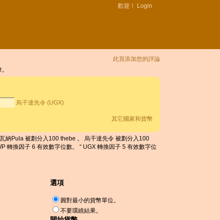
歡迎！
Login
此頁添加您的評論
幣。
烏干達先令 (UGX)
其它國家和貨幣
納Pula 被劃分入100 thebe 。 烏干達先令 被劃分入100
WP 轉換因子 6 有效數字位數。 “ UGX 轉換因子 5 有效數字位
選項
圓對最小的貨幣單位。
不要環繞結果。
開始貨幣