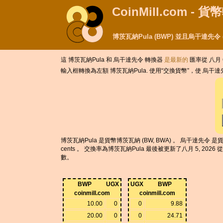
CoinMill.com - 
博茨瓦納Pula (BWP) 並且烏干達先令
這 博茨瓦納Pula 和 烏干達先令 轉換器
是最新的
匯率從 八月 6,
輸入框轉換為左額 博茨瓦納Pula. 使用“交換貨幣”，使 烏干
博茨瓦納Pula 是貨幣博茨瓦納 (BW, BWA) 。 烏干達先令 是貨
cents 。 交換率為博茨瓦納Pula 最後被更新了八月 5, 202
數。
BWP
UGX
UGX
BWP
coinmill.com
coinmill.com
10.00
0
0
9.88
20.00
0
0
24.71