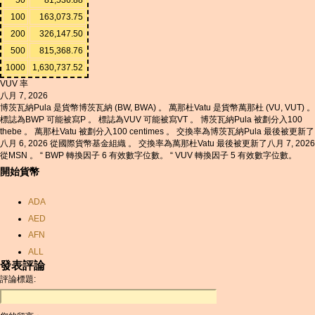
100
163,073.75
200
326,147.50
500
815,368.76
1000
1,630,737.52
VUV 率
八月 7, 2026
博茨瓦納Pula 是貨幣博茨瓦納 (BW, BWA) 。 萬那杜Vatu 是貨幣萬那杜 (VU, VUT) 。
標誌為BWP 可能被寫P 。 標誌為VUV 可能被寫VT 。 博茨瓦納Pula 被劃分入100
thebe 。 萬那杜Vatu 被劃分入100 centimes 。 交換率為博茨瓦納Pula 最後被更新了
八月 6, 2026 從國際貨幣基金組織 。 交換率為萬那杜Vatu 最後被更新了八月 7, 2026
從MSN 。 “ BWP 轉換因子 6 有效數字位數。 “ VUV 轉換因子 5 有效數字位數。
開始貨幣
ADA
AED
AFN
ALL
發表評論
AMD
評論標題:
ANC
ANG