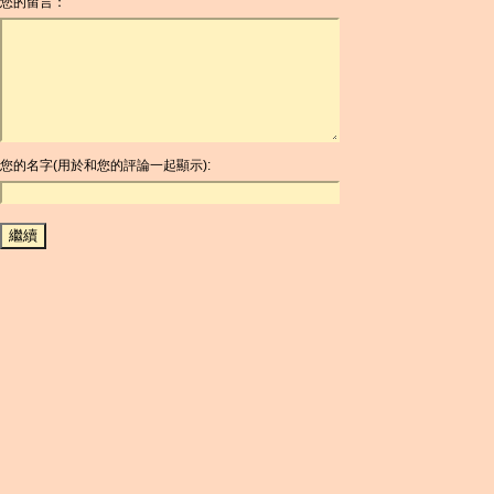
您的留言：
AOA
ARDR
ARG
ARS
AUD
AUR
AWG
您的名字(用於和您的評論一起顯示):
AZN
BAM
BBD
BCH
BCN
BDT
BET
BGN
BHD
BIF
BLC
BMD