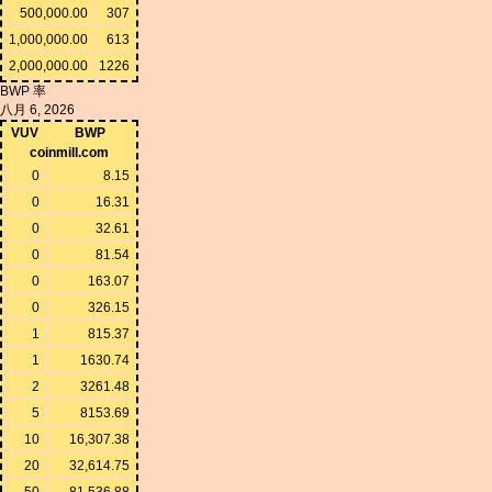
500,000.00
307
1,000,000.00
613
2,000,000.00
1226
BWP 率
八月 6, 2026
VUV
BWP
coinmill.com
0
8.15
0
16.31
0
32.61
0
81.54
0
163.07
0
326.15
1
815.37
1
1630.74
2
3261.48
5
8153.69
10
16,307.38
20
32,614.75
50
81,536.88