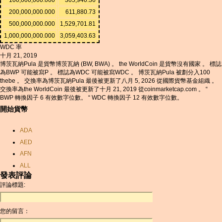
200,000,000.000
611,880.73
500,000,000.000
1,529,701.81
1,000,000,000.000
3,059,403.63
WDC 率
十月 21, 2019
博茨瓦納Pula 是貨幣博茨瓦納 (BW, BWA) 。 the WorldCoin 是貨幣沒有國家 。 標誌
為BWP 可能被寫P 。 標誌為WDC 可能被寫WDC 。 博茨瓦納Pula 被劃分入100
thebe 。 交換率為博茨瓦納Pula 最後被更新了八月 5, 2026 從國際貨幣基金組織 。
交換率為the WorldCoin 最後被更新了十月 21, 2019 從coinmarketcap.com 。 “
BWP 轉換因子 6 有效數字位數。 “ WDC 轉換因子 12 有效數字位數。
開始貨幣
ADA
AED
AFN
ALL
發表評論
AMD
評論標題:
ANC
ANG
您的留言：
AOA