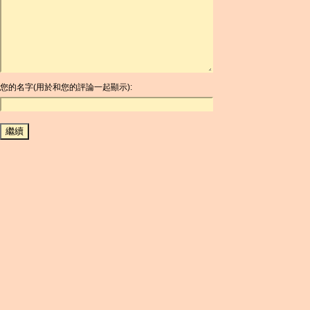
ARDR
ARG
ARS
AUD
AUR
AWG
您的名字(用於和您的評論一起顯示):
AZN
BAM
BBD
BCH
BCN
BDT
BET
BGN
BHD
BIF
BLC
BMD
BNB