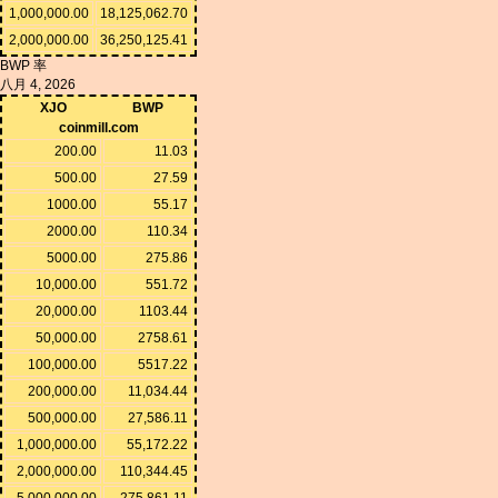
1,000,000.00
18,125,062.70
2,000,000.00
36,250,125.41
BWP 率
八月 4, 2026
XJO
BWP
coinmill.com
200.00
11.03
500.00
27.59
1000.00
55.17
2000.00
110.34
5000.00
275.86
10,000.00
551.72
20,000.00
1103.44
50,000.00
2758.61
100,000.00
5517.22
200,000.00
11,034.44
500,000.00
27,586.11
1,000,000.00
55,172.22
2,000,000.00
110,344.45
5,000,000.00
275,861.11