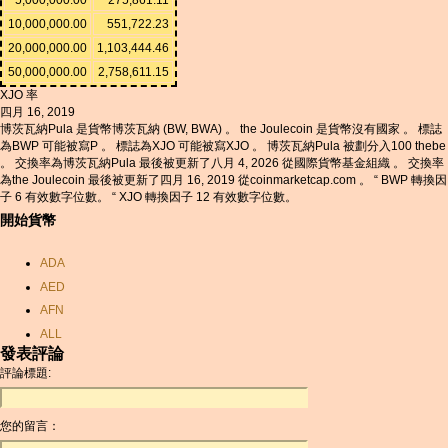
10,000,000.00
551,722.23
20,000,000.00
1,103,444.46
50,000,000.00
2,758,611.15
XJO 率
四月 16, 2019
博茨瓦納Pula 是貨幣博茨瓦納 (BW, BWA) 。 the Joulecoin 是貨幣沒有國家 。 標誌
為BWP 可能被寫P 。 標誌為XJO 可能被寫XJO 。 博茨瓦納Pula 被劃分入100 thebe
。 交換率為博茨瓦納Pula 最後被更新了八月 4, 2026 從國際貨幣基金組織 。 交換率
為the Joulecoin 最後被更新了四月 16, 2019 從coinmarketcap.com 。 “ BWP 轉換因
子 6 有效數字位數。 “ XJO 轉換因子 12 有效數字位數。
開始貨幣
ADA
AED
AFN
ALL
發表評論
AMD
評論標題:
ANC
ANG
您的留言：
AOA