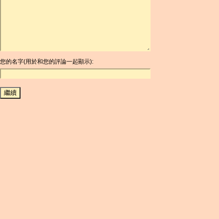
ARDR
ARG
ARS
AUD
AUR
AWG
您的名字(用於和您的評論一起顯示):
AZN
BAM
BBD
BCH
BCN
BDT
BET
BGN
BHD
BIF
BLC
BMD
BNB