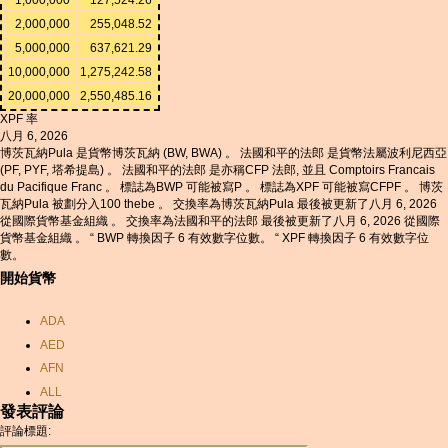
2,000,000
255,048.52
5,000,000
637,621.29
10,000,000
1,275,242.58
20,000,000
2,550,485.16
XPF 率
八月 6, 2026
博茨瓦納Pula 是貨幣博茨瓦納 (BW, BWA) 。 法國和平的法郎 是貨幣法屬波利尼西亞
(PF, PYF, 塔希提島) 。 法國和平的法郎 是亦稱CFP 法郎, 並且 Comptoirs Francais
du Pacifique Franc 。 標誌為BWP 可能被寫P 。 標誌為XPF 可能被寫CFPF 。 博茨
瓦納Pula 被劃分入100 thebe 。 交換率為博茨瓦納Pula 最後被更新了八月 6, 2026
從國際貨幣基金組織 。 交換率為法國和平的法郎 最後被更新了八月 6, 2026 從國際
貨幣基金組織 。 “ BWP 轉換因子 6 有效數字位數。 “ XPF 轉換因子 6 有效數字位
數。
開始貨幣
ADA
AED
AFN
ALL
發表評論
AMD
評論標題:
ANC