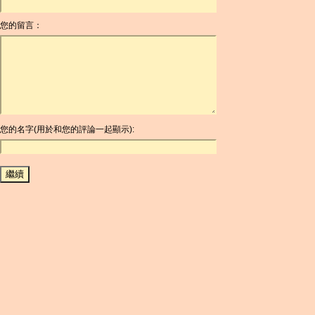
ANG
您的留言：
AOA
ARDR
ARG
ARS
AUD
AUR
AWG
您的名字(用於和您的評論一起顯示):
AZN
BAM
BBD
BCH
BCN
BDT
BET
BGN
BHD
BIF
BLC