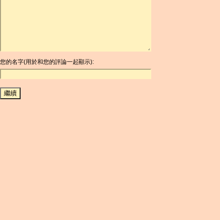
ARDR
ARG
ARS
AUD
AUR
AWG
您的名字(用於和您的評論一起顯示):
AZN
BAM
BBD
BCH
BCN
BDT
BET
BGN
BHD
BIF
BLC
BMD
BNB