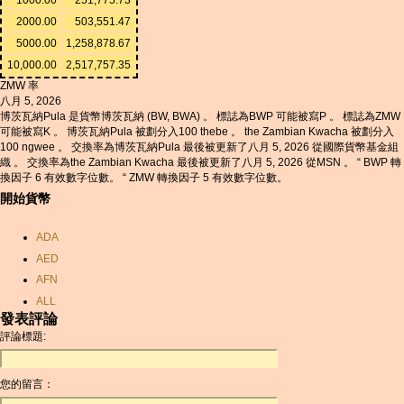
2000.00
503,551.47
5000.00
1,258,878.67
10,000.00
2,517,757.35
ZMW 率
八月 5, 2026
博茨瓦納Pula 是貨幣博茨瓦納 (BW, BWA) 。 標誌為BWP 可能被寫P 。 標誌為ZMW
可能被寫K 。 博茨瓦納Pula 被劃分入100 thebe 。 the Zambian Kwacha 被劃分入
100 ngwee 。 交換率為博茨瓦納Pula 最後被更新了八月 5, 2026 從國際貨幣基金組
織 。 交換率為the Zambian Kwacha 最後被更新了八月 5, 2026 從MSN 。 “ BWP 轉
換因子 6 有效數字位數。 “ ZMW 轉換因子 5 有效數字位數。
開始貨幣
ADA
AED
AFN
ALL
發表評論
AMD
評論標題:
ANC
ANG
您的留言：
AOA