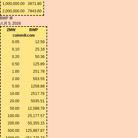
1,000,000.00
3971.80
2,000,000.00
7943.60
BWP 率
八月 5, 2026
ZMW
BWP
coinmill.com
0.05
12.59
0.10
25.18
0.20
50.36
0.50
125.89
1.00
251.78
2.00
503.55
5.00
1258.88
10.00
2517.76
20.00
5035.51
50.00
12,588.79
100.00
25,177.57
200.00
50,355.15
500.00
125,887.87
1000.00
251,775.73