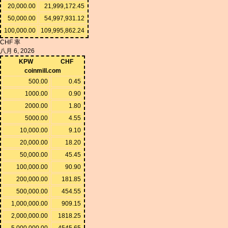
20,000.00
21,999,172.45
50,000.00
54,997,931.12
100,000.00
109,995,862.24
CHF 率
八月 6, 2026
KPW
CHF
coinmill.com
500.00
0.45
1000.00
0.90
2000.00
1.80
5000.00
4.55
10,000.00
9.10
20,000.00
18.20
50,000.00
45.45
100,000.00
90.90
200,000.00
181.85
500,000.00
454.55
1,000,000.00
909.15
2,000,000.00
1818.25
5,000,000.00
4545.65