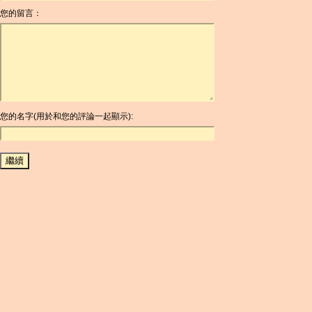
您的留言：
AOA
ARDR
ARG
ARS
AUD
AUR
AWG
您的名字(用於和您的評論一起顯示):
AZN
BAM
BBD
BCH
BCN
BDT
BET
BGN
BHD
BIF
BLC
BMD