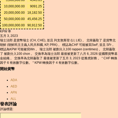
10,000,000.00
9091.25
20,000,000.00
18,182.50
50,000,000.00
45,456.25
100,000,000.00
90,912.50
KPW 率
五月 3, 2023
瑞士法郎 是貨幣瑞士 (CH, CHE), 並且 列支敦斯登 (LI, LIE) 。 北韓贏取了 是貨幣北
朝鮮 (朝鮮民主主義人民共和國, KP, PRK) 。 標誌為CHF 可能被寫SwF, 並且 SFr 。
標誌為KPW 可能被寫Wn 。 瑞士法郎 被劃分入100 rappen (centimes) 。 北韓贏取
了 被劃分入100 chon 。 交換率為瑞士法郎 最後被更新了八月 6, 2026 從國際貨幣基
金組織 。 交換率為北韓贏取了 最後被更新了五月 3, 2023 從雅虎財務 。 “ CHF 轉換
因子 6 有效數字位數。 “ KPW 轉換因子 4 有效數字位數。
開始貨幣
ADA
AED
AFN
ALL
發表評論
AMD
評論標題:
ANC
ANG