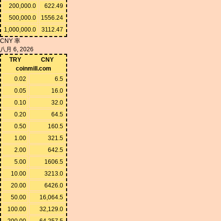
200,000.0
622.49
500,000.0
1556.24
1,000,000.0
3112.47
CNY 率
八月 6, 2026
TRY
CNY
coinmill.com
0.02
6.5
0.05
16.0
0.10
32.0
0.20
64.5
0.50
160.5
1.00
321.5
2.00
642.5
5.00
1606.5
10.00
3213.0
20.00
6426.0
50.00
16,064.5
100.00
32,129.0
200.00
64,257.5