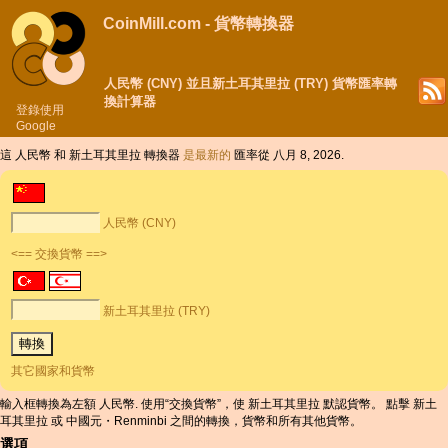
CoinMill.com - 貨幣轉換器
人民幣 (CNY) 並且新土耳其里拉 (TRY) 貨幣匯率轉
換計算器
登錄使用
Google
這 人民幣 和 新土耳其里拉 轉換器
是最新的
匯率從 八月 8, 2026.
人民幣 (CNY)
<== 交換貨幣 ==>
新土耳其里拉 (TRY)
其它國家和貨幣
輸入框轉換為左額 人民幣. 使用“交換貨幣”，使 新土耳其里拉 默認貨幣。 點擊 新土
耳其里拉 或 中國元・Renminbi 之間的轉換，貨幣和所有其他貨幣。
選項