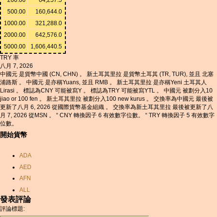
500.00
160,644.0
1000.00
321,288.0
2000.00
642,576.0
5000.00
1,606,440.5
TRY 率
八月 7, 2026
中國元 是貨幣中國 (CN, CHN) 。 新土耳其里拉 是貨幣土耳其 (TR, TUR), 並且 北塞
浦路斯 。 中國元 是亦稱Yuans, 並且 RMB 。 新土耳其里拉 是亦稱Yeni 土耳其人
Lirasi 。 標誌為CNY 可能被寫Y 。 標誌為TRY 可能被寫YTL 。 中國元 被劃分入10
jiao or 100 fen 。 新土耳其里拉 被劃分入100 new kurus 。 交換率為中國元 最後被
更新了八月 6, 2026 從國際貨幣基金組織 。 交換率為新土耳其里拉 最後被更新了八
月 7, 2026 從MSN 。 “ CNY 轉換因子 6 有效數字位數。 “ TRY 轉換因子 5 有效數字
位數。
開始貨幣
ADA
AED
AFN
ALL
發表評論
AMD
評論標題:
ANC