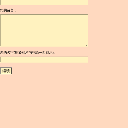
ANG
您的留言：
AOA
ARDR
ARG
ARS
AUD
AUR
AWG
您的名字(用於和您的評論一起顯示):
AZN
BAM
BBD
BCH
BCN
BDT
BET
BGN
BHD
BIF
BLC