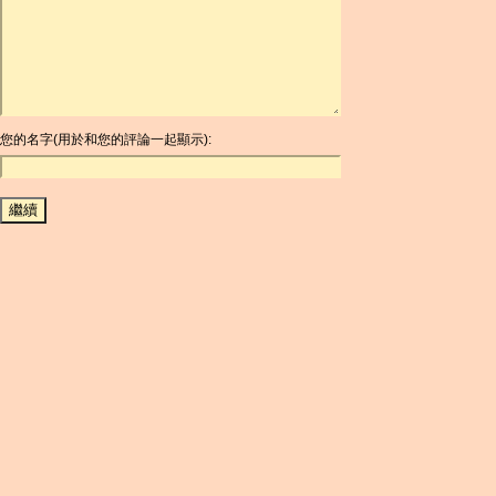
ARDR
ARG
ARS
AUD
AUR
AWG
您的名字(用於和您的評論一起顯示):
AZN
BAM
BBD
BCH
BCN
BDT
BET
BGN
BHD
BIF
BLC
BMD
BNB