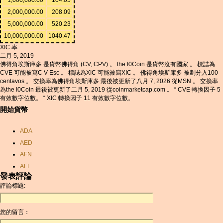
2,000,000.00
208.09
5,000,000.00
520.23
10,000,000.00
1040.47
XIC 率
二月 5, 2019
佛得角埃斯庫多 是貨幣佛得角 (CV, CPV) 。 the I0Coin 是貨幣沒有國家 。 標誌為
CVE 可能被寫C V Esc 。 標誌為XIC 可能被寫XIC 。 佛得角埃斯庫多 被劃分入100
centavos 。 交換率為佛得角埃斯庫多 最後被更新了八月 7, 2026 從MSN 。 交換率
為the I0Coin 最後被更新了二月 5, 2019 從coinmarketcap.com 。 “ CVE 轉換因子 5
有效數字位數。 “ XIC 轉換因子 11 有效數字位數。
開始貨幣
ADA
AED
AFN
ALL
發表評論
AMD
評論標題:
ANC
ANG
您的留言：
AOA