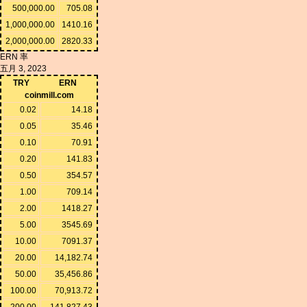
500,000.00
705.08
1,000,000.00
1410.16
2,000,000.00
2820.33
ERN 率
五月 3, 2023
TRY
ERN
coinmill.com
0.02
14.18
0.05
35.46
0.10
70.91
0.20
141.83
0.50
354.57
1.00
709.14
2.00
1418.27
5.00
3545.69
10.00
7091.37
20.00
14,182.74
50.00
35,456.86
100.00
70,913.72
200.00
141,827.43