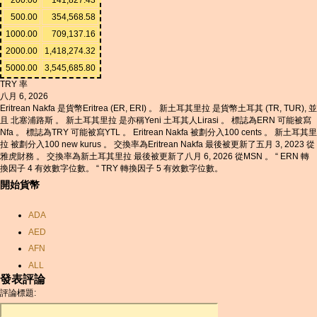
500.00
354,568.58
1000.00
709,137.16
2000.00
1,418,274.32
5000.00
3,545,685.80
TRY 率
八月 6, 2026
Eritrean Nakfa 是貨幣Eritrea (ER, ERI) 。 新土耳其里拉 是貨幣土耳其 (TR, TUR), 並
且 北塞浦路斯 。 新土耳其里拉 是亦稱Yeni 土耳其人Lirasi 。 標誌為ERN 可能被寫
Nfa 。 標誌為TRY 可能被寫YTL 。 Eritrean Nakfa 被劃分入100 cents 。 新土耳其里
拉 被劃分入100 new kurus 。 交換率為Eritrean Nakfa 最後被更新了五月 3, 2023 從
雅虎財務 。 交換率為新土耳其里拉 最後被更新了八月 6, 2026 從MSN 。 “ ERN 轉
換因子 4 有效數字位數。 “ TRY 轉換因子 5 有效數字位數。
開始貨幣
ADA
AED
AFN
ALL
發表評論
AMD
評論標題:
ANC
ANG