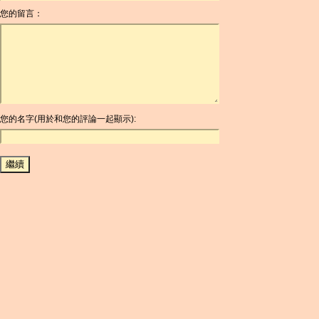
您的留言：
AOA
ARDR
ARG
ARS
AUD
AUR
AWG
您的名字(用於和您的評論一起顯示):
AZN
BAM
BBD
BCH
BCN
BDT
BET
BGN
BHD
BIF
BLC
BMD