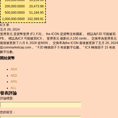
200,000.0000
20,473.98
500,000.0000
51,184.95
1,000,000.0000
102,369.91
ICX 率
五月 26, 2024
斐濟美元 是貨幣斐濟 (FJ, FJI) 。 the ICON 是貨幣沒有國家 。 標誌為FJD 可能被寫
F$ 。 標誌為ICX 可能被寫ICX 。 斐濟美元 被劃分入100 cents 。 交換率為斐濟美元
最後被更新了八月 6, 2026 從MSN 。 交換率為the ICON 最後被更新了五月 26, 2024
從coinmarketcap.com 。 “ FJD 轉換因子 5 有效數字位數。 “ ICX 轉換因子 15 有效
數字位數。
開始貨幣
ADA
AED
AFN
ALL
發表評論
AMD
評論標題:
ANC
ANG
您的留言：
AOA