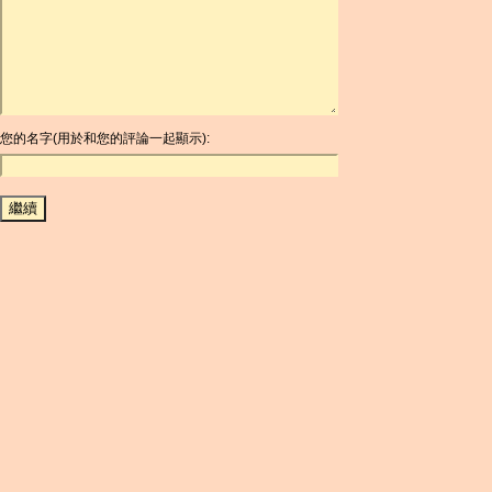
ARDR
ARG
ARS
AUD
AUR
AWG
您的名字(用於和您的評論一起顯示):
AZN
BAM
BBD
BCH
BCN
BDT
BET
BGN
BHD
BIF
BLC
BMD
BNB