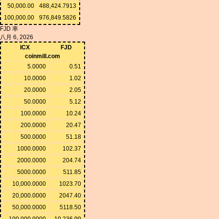
50,000.00
488,424.7913
100,000.00
976,849.5826
FJD 率
八月 6, 2026
ICX
FJD
coinmill.com
5.0000
0.51
10.0000
1.02
20.0000
2.05
50.0000
5.12
100.0000
10.24
200.0000
20.47
500.0000
51.18
1000.0000
102.37
2000.0000
204.74
5000.0000
511.85
10,000.0000
1023.70
20,000.0000
2047.40
50,000.0000
5118.50
100,000.0000
10,236.99