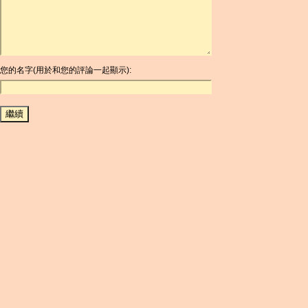
ARG
ARS
AUD
AUR
AWG
您的名字(用於和您的評論一起顯示):
AZN
BAM
BBD
BCH
BCN
BDT
BET
BGN
BHD
BIF
BLC
BMD
BNB
BND