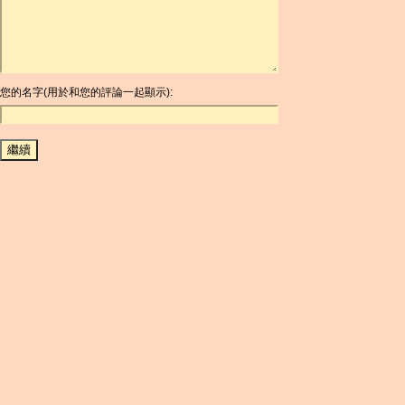
ARG
ARS
AUD
AUR
AWG
您的名字(用於和您的評論一起顯示):
AZN
BAM
BBD
BCH
BCN
BDT
BET
BGN
BHD
BIF
BLC
BMD
BNB
BND