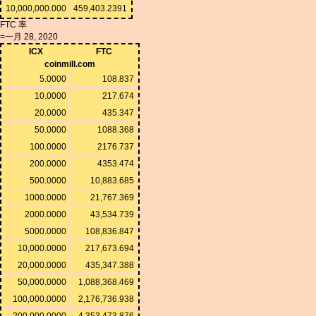
10,000,000.000
459,403.2391
FTC 率
=一月 28, 2020
ICX
FTC
coinmill.com
5.0000
108.837
10.0000
217.674
20.0000
435.347
50.0000
1088.368
100.0000
2176.737
200.0000
4353.474
500.0000
10,883.685
1000.0000
21,767.369
2000.0000
43,534.739
5000.0000
108,836.847
10,000.0000
217,673.694
20,000.0000
435,347.388
50,000.0000
1,088,368.469
100,000.0000
2,176,736.938
200,000.0000
4,353,473.876