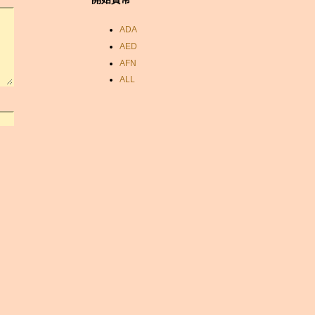
ADA
AED
AFN
ALL
AMD
ANC
ANG
AOA
ARDR
ARG
ARS
AUD
AUR
AWG
AZN
BAM
BBD
BCH