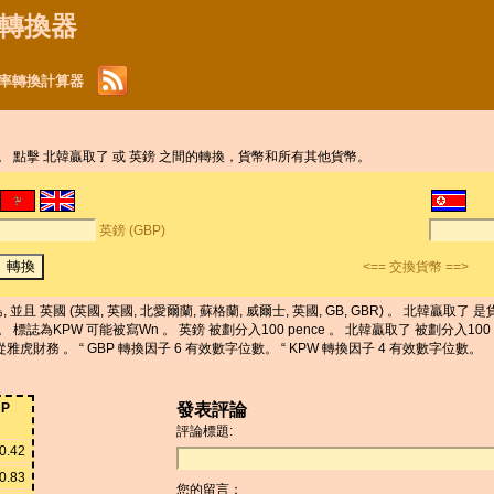
貨幣轉換器
幣匯率轉換計算器
幣。 點擊 北韓贏取了 或 英鎊 之間的轉換，貨幣和所有其他貨幣。
英鎊 (GBP)
<== 交換貨幣 ==>
), 人小島, 並且 英國 (英國, 英國, 北愛爾蘭, 蘇格蘭, 威爾士, 英國, GB, GBR) 。 北韓贏
 英鎊 。 標誌為KPW 可能被寫Wn 。 英鎊 被劃分入100 pence 。 北韓贏取了 被劃分入10
雅虎財務 。 “ GBP 轉換因子 6 有效數字位數。 “ KPW 轉換因子 4 有效數字位數。
P
發表評論
評論標題:
0.42
0.83
您的留言：