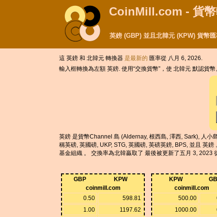
CoinMill.com - 
英鎊 (GBP) 並且北韓元 (KPW) 貨
這 英鎊 和 北韓元 轉換器
是最新的
匯率從 八月 6, 2026.
輸入框轉換為左額 英鎊. 使用“交換貨幣”，使 北韓元 默認貨
英鎊 是貨幣Channel 島 (Aldernay, 根西島, 澤西, Sark
稱英磅, 英國磅, UKP, STG, 英國磅, 英磅英鎊, BPS, 並且
基金組織 。 交換率為北韓贏取了 最後被更新了五月 3, 2023 從
GBP
KPW
KPW
GB
coinmill.com
coinmill.com
0.50
598.81
500.00
1.00
1197.62
1000.00