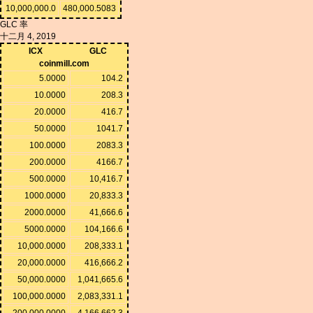
10,000,000.0
480,000.5083
GLC 率
十二月 4, 2019
ICX
GLC
coinmill.com
5.0000
104.2
10.0000
208.3
20.0000
416.7
50.0000
1041.7
100.0000
2083.3
200.0000
4166.7
500.0000
10,416.7
1000.0000
20,833.3
2000.0000
41,666.6
5000.0000
104,166.6
10,000.0000
208,333.1
20,000.0000
416,666.2
50,000.0000
1,041,665.6
100,000.0000
2,083,331.1
200,000.0000
4,166,662.3