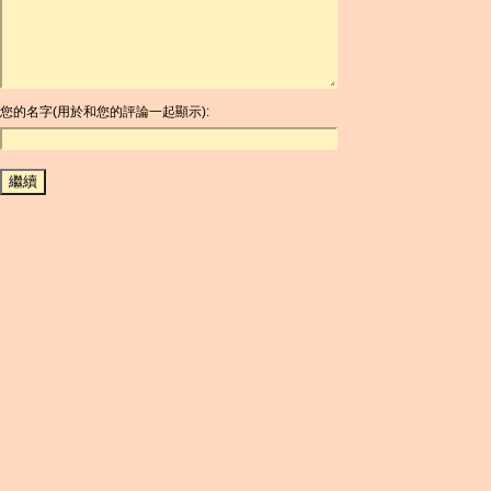
ARG
ARS
AUD
AUR
AWG
您的名字(用於和您的評論一起顯示):
AZN
BAM
BBD
BCH
BCN
BDT
BET
BGN
BHD
BIF
BLC
BMD
BNB
BND