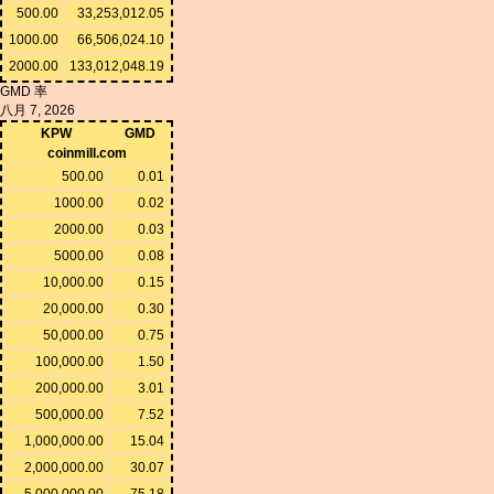
500.00
33,253,012.05
1000.00
66,506,024.10
2000.00
133,012,048.19
GMD 率
八月 7, 2026
KPW
GMD
coinmill.com
500.00
0.01
1000.00
0.02
2000.00
0.03
5000.00
0.08
10,000.00
0.15
20,000.00
0.30
50,000.00
0.75
100,000.00
1.50
200,000.00
3.01
500,000.00
7.52
1,000,000.00
15.04
2,000,000.00
30.07
5,000,000.00
75.18