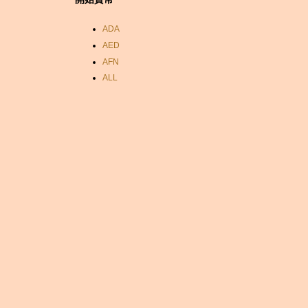
ADA
AED
AFN
ALL
AMD
ANC
ANG
AOA
ARDR
ARG
ARS
AUD
AUR
AWG
AZN
BAM
BBD
BCH