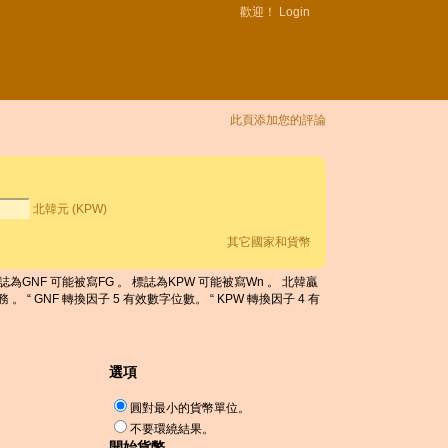
歡迎！
Login
此頁添加您的評論
北韓元 (KPW)
其它國家和貨幣
 。 標誌為GNF 可能被寫FG 。 標誌為KPW 可能被寫Wn 。 北韓贏
 。 “ GNF 轉換因子 5 有效數字位數。 “ KPW 轉換因子 4 有
選項
圓對最小的貨幣單位。
不要環繞結果。
開始貨幣