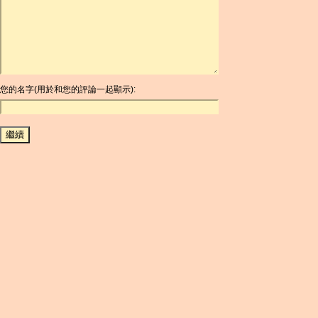
ARDR
ARG
ARS
AUD
AUR
AWG
您的名字(用於和您的評論一起顯示):
AZN
BAM
BBD
BCH
BCN
BDT
BET
BGN
BHD
BIF
BLC
BMD
BNB