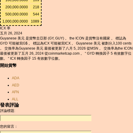
200,000.0000
218
500,000.0000
544
1,000,000.0000
1089
ICX 率
五月 26, 2024
Guyanese 美元 是貨幣圭亞那 (GY, GUY) 。 the ICON 是貨幣沒有國家 。 標誌為
GYD 可能被寫G$ 。 標誌為ICX 可能被寫ICX 。 Guyanese 美元 被劃分入100 cents
。 交換率為Guyanese 美元 最後被更新了八月 5, 2026 從MSN 。 交換率為the ICON
最後被更新了五月 26, 2024 從coinmarketcap.com 。 “ GYD 轉換因子 5 有效數字位
數。 “ ICX 轉換因子 15 有效數字位數。
開始貨幣
ADA
AED
AFN
ALL
發表評論
AMD
評論標題:
ANC
ANG
您的留言：
AOA