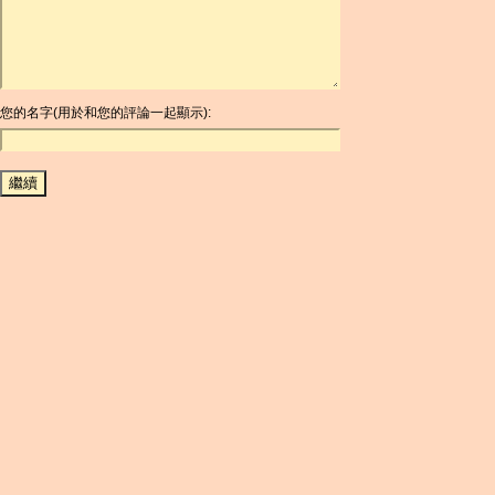
ARG
ARS
AUD
AUR
AWG
您的名字(用於和您的評論一起顯示):
AZN
BAM
BBD
BCH
BCN
BDT
BET
BGN
BHD
BIF
BLC
BMD
BNB
BND