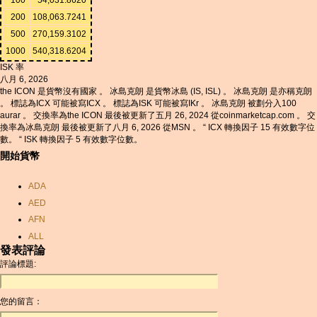
200
108,063.7241
500
270,159.3102
1000
540,318.6204
ISK 率
八月 6, 2026
the ICON 是貨幣沒有國家 。 冰島克朗 是貨幣冰島 (IS, ISL) 。 冰島克朗 是亦稱克朗
。 標誌為ICX 可能被寫ICX 。 標誌為ISK 可能被寫IKr 。 冰島克朗 被劃分入100
aurar 。 交換率為the ICON 最後被更新了五月 26, 2024 從coinmarketcap.com 。 交
換率為冰島克朗 最後被更新了八月 6, 2026 從MSN 。 “ ICX 轉換因子 15 有效數字位
數。 “ ISK 轉換因子 5 有效數字位數。
開始貨幣
ADA
AED
AFN
ALL
發表評論
AMD
評論標題:
ANC
ANG
您的留言：
AOA