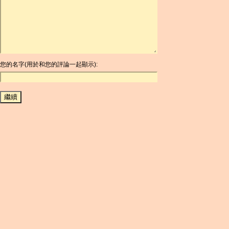
ARDR
ARG
ARS
AUD
AUR
AWG
您的名字(用於和您的評論一起顯示):
AZN
BAM
BBD
BCH
BCN
BDT
BET
BGN
BHD
BIF
BLC
BMD
BNB