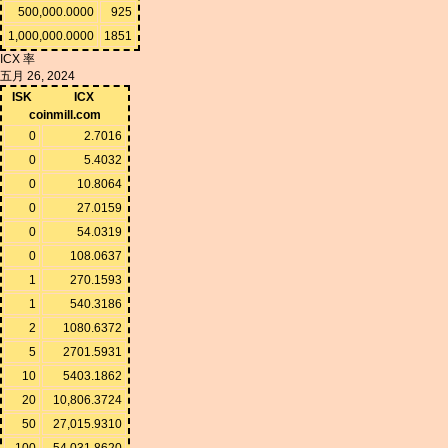
500,000.0000
925
1,000,000.0000
1851
ICX 率
五月 26, 2024
ISK
ICX
coinmill.com
0
2.7016
0
5.4032
0
10.8064
0
27.0159
0
54.0319
0
108.0637
1
270.1593
1
540.3186
2
1080.6372
5
2701.5931
10
5403.1862
20
10,806.3724
50
27,015.9310
100
54,031.8620