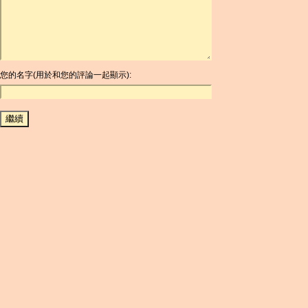
ARG
ARS
AUD
AUR
AWG
您的名字(用於和您的評論一起顯示):
AZN
BAM
BBD
BCH
BCN
BDT
BET
BGN
BHD
BIF
BLC
BMD
BNB
BND