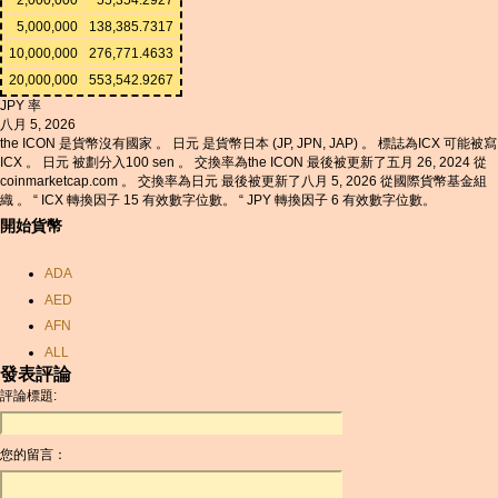
5,000,000
138,385.7317
10,000,000
276,771.4633
20,000,000
553,542.9267
JPY 率
八月 5, 2026
the ICON 是貨幣沒有國家 。 日元 是貨幣日本 (JP, JPN, JAP) 。 標誌為ICX 可能被寫
ICX 。 日元 被劃分入100 sen 。 交換率為the ICON 最後被更新了五月 26, 2024 從
coinmarketcap.com 。 交換率為日元 最後被更新了八月 5, 2026 從國際貨幣基金組
織 。 “ ICX 轉換因子 15 有效數字位數。 “ JPY 轉換因子 6 有效數字位數。
開始貨幣
ADA
AED
AFN
ALL
發表評論
AMD
評論標題:
ANC
ANG
您的留言：
AOA
ARDR