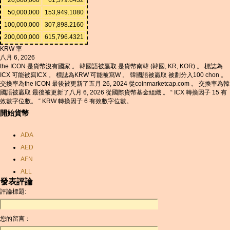
50,000,000
153,949.1080
100,000,000
307,898.2160
200,000,000
615,796.4321
KRW 率
八月 6, 2026
the ICON 是貨幣沒有國家 。 韓國語被贏取 是貨幣南韓 (韓國, KR, KOR) 。 標誌為
ICX 可能被寫ICX 。 標誌為KRW 可能被寫W 。 韓國語被贏取 被劃分入100 chon 。
交換率為the ICON 最後被更新了五月 26, 2024 從coinmarketcap.com 。 交換率為韓
國語被贏取 最後被更新了八月 6, 2026 從國際貨幣基金組織 。 “ ICX 轉換因子 15 有
效數字位數。 “ KRW 轉換因子 6 有效數字位數。
開始貨幣
ADA
AED
AFN
ALL
發表評論
AMD
評論標題:
ANC
ANG
您的留言：
AOA