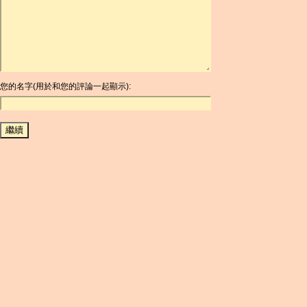
ARDR
ARG
ARS
AUD
AUR
AWG
您的名字(用於和您的評論一起顯示):
AZN
BAM
BBD
BCH
BCN
BDT
BET
BGN
BHD
BIF
BLC
BMD
BNB