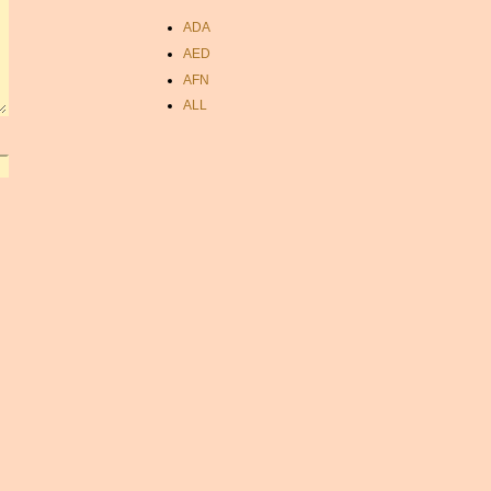
ADA
AED
AFN
ALL
AMD
ANC
ANG
AOA
ARDR
ARG
ARS
AUD
AUR
AWG
AZN
BAM
BBD
BCH