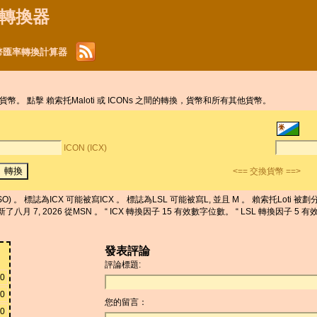
貨幣轉換器
) 貨幣匯率轉換計算器
認貨幣。 點擊 賴索托Maloti 或 ICONs 之間的轉換，貨幣和所有其他貨幣。
ICON (ICX)
<== 交換貨幣 ==>
SO) 。 標誌為ICX 可能被寫ICX 。 標誌為LSL 可能被寫L, 並且 M 。 賴索托Loti 被劃分入
被更新了八月 7, 2026 從MSN 。 “ ICX 轉換因子 15 有效數字位數。 “ LSL 轉換因子 5
發表評論
評論標題:
80
60
您的留言：
20