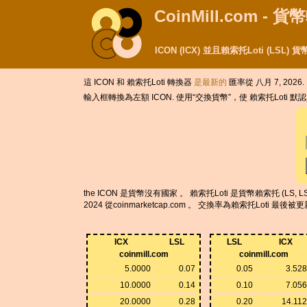
CoinMill.com - 
ICON (ICX) 並且賴索托Loti (LSL
這 ICON 和 賴索托Loti 轉換器
是最新的
匯率從 八月 7, 2026.
輸入框轉換為左額 ICON. 使用“交換貨幣”，使 賴索托Loti 默
the ICON 是貨幣沒有國家 。 賴索托Loti 是貨幣賴索托 (LS, L
2024 從coinmarketcap.com 。 交換率為賴索托Loti 最後
ICX
LSL
LSL
ICX
coinmill.com
coinmill.com
5.0000
0.07
0.05
3.52
10.0000
0.14
0.10
7.05
20.0000
0.28
0.20
14.11