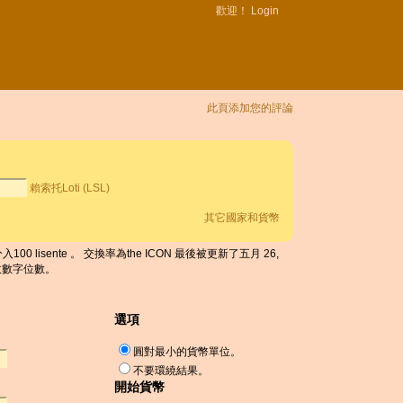
歡迎！
Login
此頁添加您的評論
賴索托Loti (LSL)
其它國家和貨幣
100 lisente 。 交換率為the ICON 最後被更新了五月 26,
 有效數字位數。
選項
圓對最小的貨幣單位。
不要環繞結果。
開始貨幣