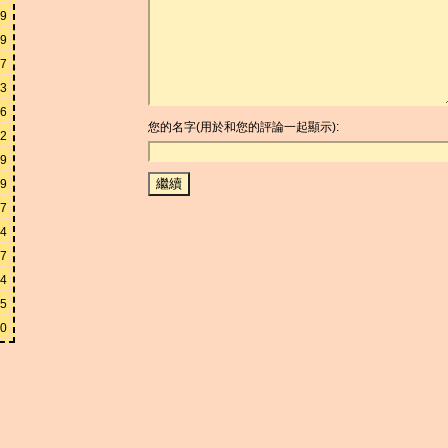
99
99
97
93
86
您的名字(用於和您的評論一起顯示):
72
29
59
17
94
87
74
35
70