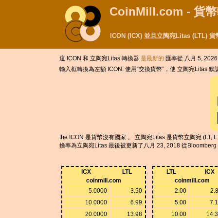
CoinMill.com - 
ICON (ICX) 並且立陶宛Litas (LT
這 ICON 和 立陶宛Litas 轉換器
是最新的
匯率從 八月 5, 2026
輸入框轉換為左額 ICON. 使用“交換貨幣”，使 立陶宛Litas 
the ICON 是貨幣沒有國家 。 立陶宛Litas 是貨幣立陶宛 (LT, LT
換率為立陶宛Litas 最後被更新了八月 23, 2018 從Bloomber
ICX
LTL
LTL
ICX
coinmill.com
coinmill.com
5.0000
3.50
2.00
2.
10.0000
6.99
5.00
7.
20.0000
13.98
10.00
14.