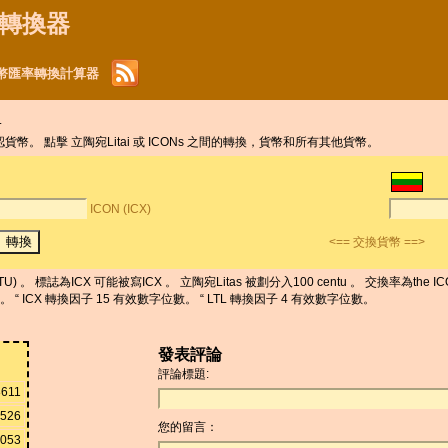
貨幣轉換器
L) 貨幣匯率轉換計算器
.
默認貨幣。 點擊 立陶宛Litai 或 ICONs 之間的轉換，貨幣和所有其他貨幣。
ICON (ICX)
<== 交換貨幣 ==>
U) 。 標誌為ICX 可能被寫ICX 。 立陶宛Litas 被劃分入100 centu 。 交換率為the ICO
g 。 “ ICX 轉換因子 15 有效數字位數。 “ LTL 轉換因子 4 有效數字位數。
發表評論
評論標題:
8611
1526
您的留言：
3053