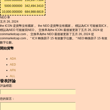
5000.000000
342,494.3410
10,000.000000
684,988.6819
NEO 率
五月 26, 2024
the ICON 是貨幣沒有國家 。 the NEO 是貨幣沒有國家 。 標誌為ICX 可能被寫ICX 。
標誌為NEO 可能被寫NEO 。 交換率為the ICON 最後被更新了五月 26, 2024 從
coinmarketcap.com 。 交換率為the NEO 最後被更新了五月 26, 2024 從
coinmarketcap.com 。 “ ICX 轉換因子 15 有效數字位數。 “ NEO 轉換因子 15 有效
數字位數。
開始貨幣
ADA
AED
AFN
ALL
發表評論
AMD
評論標題:
ANC
ANG
您的留言：
AOA
ARDR