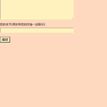
ARG
ARS
AUD
AUR
AWG
您的名字(用於和您的評論一起顯示):
AZN
BAM
BBD
BCH
BCN
BDT
BET
BGN
BHD
BIF
BLC
BMD
BNB
BND