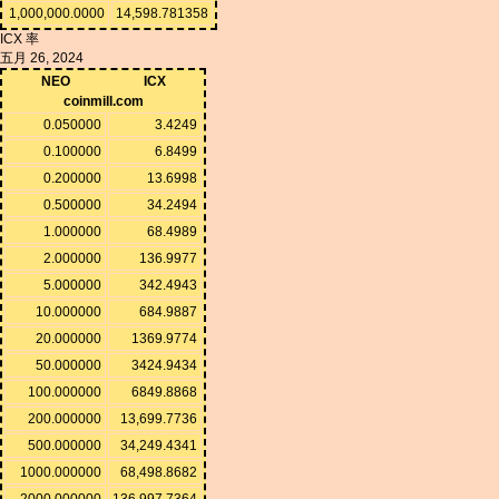
1,000,000.0000
14,598.781358
ICX 率
五月 26, 2024
NEO
ICX
coinmill.com
0.050000
3.4249
0.100000
6.8499
0.200000
13.6998
0.500000
34.2494
1.000000
68.4989
2.000000
136.9977
5.000000
342.4943
10.000000
684.9887
20.000000
1369.9774
50.000000
3424.9434
100.000000
6849.8868
200.000000
13,699.7736
500.000000
34,249.4341
1000.000000
68,498.8682
2000.000000
136,997.7364