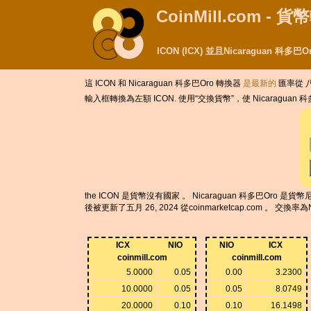
CoinMill.com - 
ICON (ICX) 並且Nicaraguan 科多
這 ICON 和 Nicaraguan 科多巴Oro 轉換器
是最新的
匯率從 八月
輸入框轉換為左額 ICON. 使用“交換貨幣”，使 Nicaraguan 
the ICON 是貨幣沒有國家 。 Nicaraguan 科多巴Oro 是貨幣尼
後被更新了五月 26, 2024 從coinmarketcap.com 。 交換
ICX
NIO
NIO
ICX
coinmill.com
coinmill.com
5.0000
0.05
0.00
3.2300
10.0000
0.05
0.05
8.0749
20.0000
0.10
0.10
16.1498