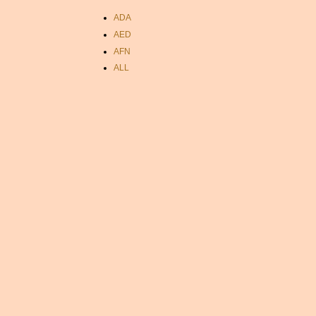
ADA
AED
AFN
ALL
AMD
ANC
ANG
AOA
ARDR
ARG
ARS
AUD
AUR
AWG
AZN
BAM
BBD
BCH