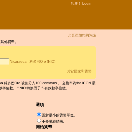
歡迎！
Login
此頁添加您的評論
和所有其他貨幣。
Nicaraguan 科多巴Oro (NIO)
其它國家和貨幣
n 科多巴Oro 被劃分入100 centavos 。 交換率為the ICON 最
5 有效數字位數。 “ NIO 轉換因子 5 有效數字位數。
選項
圓對最小的貨幣單位。
不要環繞結果。
開始貨幣