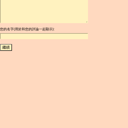
ARG
ARS
AUD
AUR
AWG
您的名字(用於和您的評論一起顯示):
AZN
BAM
BBD
BCH
BCN
BDT
BET
BGN
BHD
BIF
BLC
BMD
BNB
BND