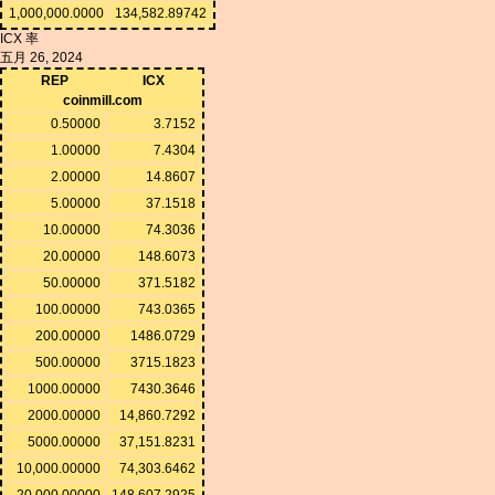
1,000,000.0000
134,582.89742
ICX 率
五月 26, 2024
REP
ICX
coinmill.com
0.50000
3.7152
1.00000
7.4304
2.00000
14.8607
5.00000
37.1518
10.00000
74.3036
20.00000
148.6073
50.00000
371.5182
100.00000
743.0365
200.00000
1486.0729
500.00000
3715.1823
1000.00000
7430.3646
2000.00000
14,860.7292
5000.00000
37,151.8231
10,000.00000
74,303.6462
20,000.00000
148,607.2925