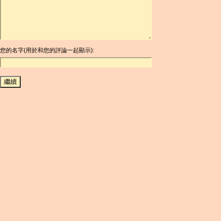
ARG
ARS
AUD
AUR
AWG
您的名字(用於和您的評論一起顯示):
AZN
BAM
BBD
BCH
BCN
BDT
BET
BGN
BHD
BIF
BLC
BMD
BNB
BND