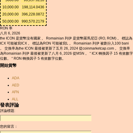
10,000.00
198,114.0436
20,000.00
396,228.0872
50,000.00
990,570.2179
RON 率
八月 6, 2026
the ICON 是貨幣沒有國家 。 Romainian 列伊 是貨幣羅馬尼亞 (RO, ROM) 。 標誌為
ICX 可能被寫ICX 。 標誌為RON 可能被寫L 。 Romainian 列伊 被劃分入100 bani
。 交換率為the ICON 最後被更新了五月 26, 2024 從coinmarketcap.com 。 交換率
為Romainian 列伊 最後被更新了八月 6, 2026 從MSN 。 “ ICX 轉換因子 15 有效數字
位數。 “ RON 轉換因子 5 有效數字位數。
開始貨幣
ADA
AED
AFN
ALL
發表評論
AMD
評論標題:
ANC
ANG
您的留言：
AOA