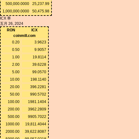
500,000.0000
25,237.99
1,000,000.0000
50,475.98
ICX 率
五月 26, 2024
RON
ICX
coinmill.com
0.20
3.9623
0.50
9.9057
1.00
19.8114
2.00
39.6228
5.00
99.0570
10.00
198.1140
20.00
396.2281
50.00
990.5702
100.00
1981.1404
200.00
3962.2809
500.00
9905.7022
1000.00
19,811.4044
2000.00
39,622.8087
5000.00
99,057.0218