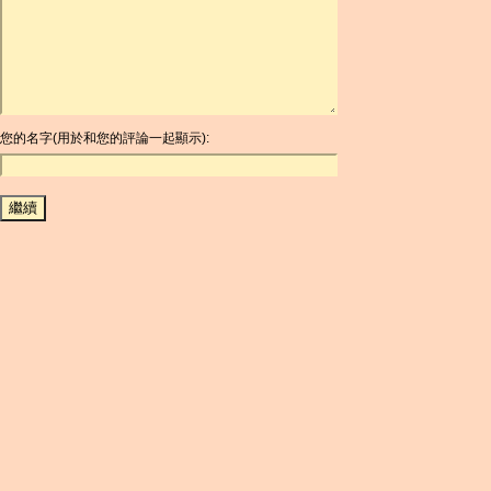
ARDR
ARG
ARS
AUD
AUR
AWG
您的名字(用於和您的評論一起顯示):
AZN
BAM
BBD
BCH
BCN
BDT
BET
BGN
BHD
BIF
BLC
BMD
BNB