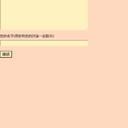
ARDR
ARG
ARS
AUD
AUR
AWG
您的名字(用於和您的評論一起顯示):
AZN
BAM
BBD
BCH
BCN
BDT
BET
BGN
BHD
BIF
BLC
BMD
BNB