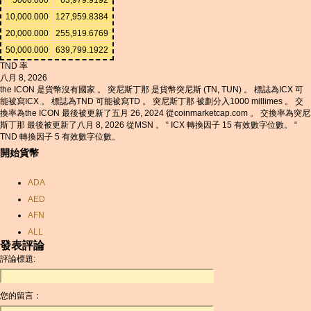
10,000.000
127,959.8384
20,000.000
255,919.6769
50,000.000
639,799.1922
TND 率
八月 8, 2026
the ICON 是貨幣沒有國家 。 突尼斯丁那 是貨幣突尼斯 (TN, TUN) 。 標誌為ICX 可
能被寫ICX 。 標誌為TND 可能被寫TD 。 突尼斯丁那 被劃分入1000 millimes 。 交
換率為the ICON 最後被更新了五月 26, 2024 從coinmarketcap.com 。 交換率為突尼
斯丁那 最後被更新了八月 8, 2026 從MSN 。 “ ICX 轉換因子 15 有效數字位數。 “
TND 轉換因子 5 有效數字位數。
開始貨幣
ADA
AED
AFN
ALL
發表評論
AMD
評論標題:
ANC
ANG
您的留言：
AOA