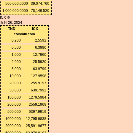
500,000.0000
39,074.760
1,000,000.0000
78,149.520
ICX 率
五月 26, 2024
TND
ICX
coinmill.com
0.200
2.5592
0.500
6.3980
1.000
12.7960
2.000
25.5920
5.000
63.9799
10.000
127.9598
20.000
255.9197
50.000
639.7992
100.000
1279.5984
200.000
2559.1968
500.000
6397.9919
1000.000
12,795.9838
2000.000
25,591.9677
5000.000
63,979.9192