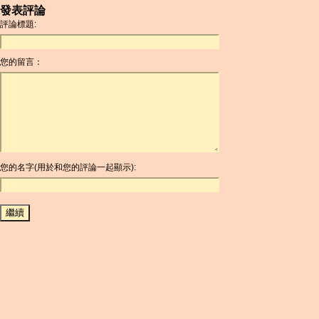
發表評論
AMD
評論標題:
ANC
ANG
您的留言：
AOA
ARDR
ARG
ARS
AUD
AUR
AWG
您的名字(用於和您的評論一起顯示):
AZN
BAM
BBD
BCH
BCN
BDT
BET
BGN
BHD