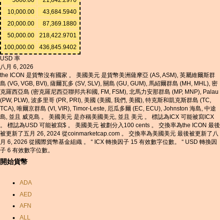
10,000.00
43,684.5940
20,000.00
87,369.1880
50,000.00
218,422.9701
100,000.00
436,845.9402
USD 率
八月 6, 2026
the ICON 是貨幣沒有國家 。 美國美元 是貨幣美洲薩摩亞 (AS, ASM), 英屬維爾斯群
島 (VG, VGB, BVI), 薩爾瓦多 (SV, SLV), 關島 (GU, GUM), 馬紹爾群島 (MH, MHL), 密
克羅西亞島 (密克羅尼西亞聯邦共和國, FM, FSM), 北馬力安那群島 (MP, MNP), Palau
(PW, PLW), 波多里哥 (PR, PRI), 美國 (美國, 我們, 美國), 特克斯和凱克斯群島 (TC,
TCA), 唯爾京群島 (VI, VIR), Timor-Leste, 厄瓜多爾 (EC, ECU), Johnston 海島, 中途
島, 並且 威克島 。 美國美元 是亦稱美國美元, 並且 美元 。 標誌為ICX 可能被寫ICX
。 標誌為USD 可能被寫$ 。 美國美元 被劃分入100 cents 。 交換率為the ICON 最後
被更新了五月 26, 2024 從coinmarketcap.com 。 交換率為美國美元 最後被更新了八
月 6, 2026 從國際貨幣基金組織 。 “ ICX 轉換因子 15 有效數字位數。 “ USD 轉換因
子 6 有效數字位數。
開始貨幣
ADA
AED
AFN
ALL