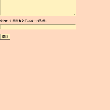
ARS
AUD
AUR
AWG
您的名字(用於和您的評論一起顯示):
AZN
BAM
BBD
BCH
BCN
BDT
BET
BGN
BHD
BIF
BLC
BMD
BNB
BND
BOB