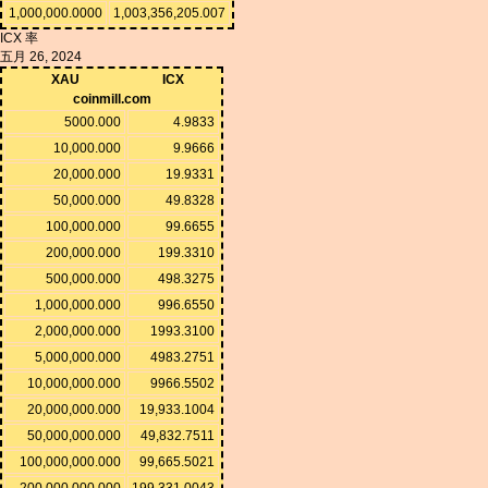
1,000,000.0000
1,003,356,205.007
ICX 率
五月 26, 2024
XAU
ICX
coinmill.com
5000.000
4.9833
10,000.000
9.9666
20,000.000
19.9331
50,000.000
49.8328
100,000.000
99.6655
200,000.000
199.3310
500,000.000
498.3275
1,000,000.000
996.6550
2,000,000.000
1993.3100
5,000,000.000
4983.2751
10,000,000.000
9966.5502
20,000,000.000
19,933.1004
50,000,000.000
49,832.7511
100,000,000.000
99,665.5021
200,000,000.000
199,331.0043