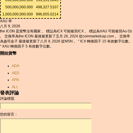
500,000,000.000
498,327.5107
1,000,000,000.000
996,655.0214
XAU 率
八月 9, 2026
the ICON 是貨幣沒有國家 。 標誌為ICX 可能被寫ICX 。 標誌為XAU 可能被寫Au Oz
。 交換率為the ICON 最後被更新了五月 26, 2024 從coinmarketcap.com 。 交換率
為盎司金子 最後被更新了八月 9, 2026 從MSN 。 “ ICX 轉換因子 15 有效數字位數。
“ XAU 轉換因子 5 有效數字位數。
開始貨幣
ADA
AED
AFN
ALL
發表評論
AMD
評論標題:
ANC
ANG
您的留言：
AOA
ARDR
ARG