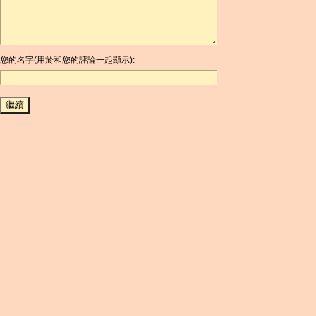
ARS
AUD
AUR
AWG
您的名字(用於和您的評論一起顯示):
AZN
BAM
BBD
BCH
BCN
BDT
BET
BGN
BHD
BIF
BLC
BMD
BNB
BND
BOB