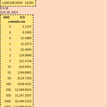
1,000,000.0000
16,001
ICX 率
五月 26, 2024
XDG
ICX
coinmill.com
0
3.1247
0
6.2495
0
12.4989
1
31.2473
1
62.4945
2
124.9890
5
312.4726
10
624.9451
20
1249.8902
50
3124.7256
100
6249.4511
200
12,498.9023
500
31,247.2557
1000
62,494.5113
2000
124,989.0226