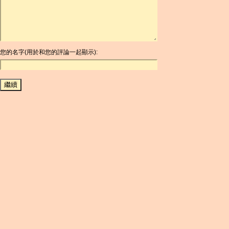
ARG
ARS
AUD
AUR
AWG
您的名字(用於和您的評論一起顯示):
AZN
BAM
BBD
BCH
BCN
BDT
BET
BGN
BHD
BIF
BLC
BMD
BNB
BND