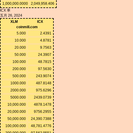
1,000,000.0000
2,049,958.406
ICX 率
五月 26, 2024
XLM
ICX
coinmill.com
5.000
2.4391
10.000
4.8781
20.000
9.7563
50.000
24.3907
100.000
48.7815
200.000
97.5630
500.000
243.9074
1000.000
487.8148
2000.000
975.6296
5000.000
2439.0739
10,000.000
4878.1478
20,000.000
9756.2955
50,000.000
24,390.7388
100,000.000
48,781.4776
200,000.000
97,562.9551