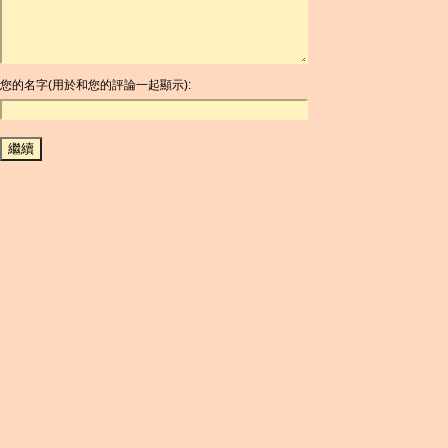
ARS
AUD
AUR
AWG
您的名字(用於和您的評論一起顯示):
AZN
BAM
BBD
BCH
BCN
BDT
BET
BGN
BHD
BIF
BLC
BMD
BNB
BND
BOB