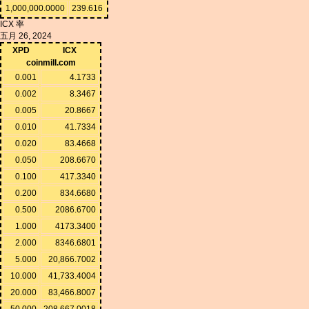
1,000,000.0000
239.616
ICX 率
五月 26, 2024
XPD
ICX
coinmill.com
0.001
4.1733
0.002
8.3467
0.005
20.8667
0.010
41.7334
0.020
83.4668
0.050
208.6670
0.100
417.3340
0.200
834.6680
0.500
2086.6700
1.000
4173.3400
2.000
8346.6801
5.000
20,866.7002
10.000
41,733.4004
20.000
83,466.8007
50.000
208,667.0018