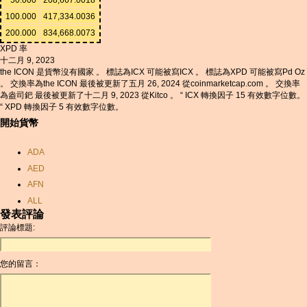
100.000
417,334.0036
200.000
834,668.0073
XPD 率
十二月 9, 2023
the ICON 是貨幣沒有國家 。 標誌為ICX 可能被寫ICX 。 標誌為XPD 可能被寫Pd Oz
。 交換率為the ICON 最後被更新了五月 26, 2024 從coinmarketcap.com 。 交換率
為盎司鈀 最後被更新了十二月 9, 2023 從Kitco 。 “ ICX 轉換因子 15 有效數字位數。
“ XPD 轉換因子 5 有效數字位數。
開始貨幣
ADA
AED
AFN
ALL
發表評論
AMD
評論標題:
ANC
ANG
您的留言：
AOA
ARDR
ARG