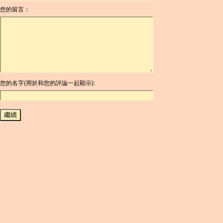
您的留言：
AOA
ARDR
ARG
ARS
AUD
AUR
AWG
您的名字(用於和您的評論一起顯示):
AZN
BAM
BBD
BCH
BCN
BDT
BET
BGN
BHD
BIF
BLC
BMD