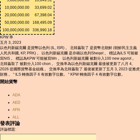
10,000,000.00
33,699.02
20,000,000.00
67,398.04
50,000,000.00
168,495.09
100,000,000.00
336,990.18
KPW 率
五月 3, 2023
以色列新錫克爾 是貨幣以色列 (IL, ISR) 。 北韓贏取了 是貨幣北朝鮮 (朝鮮民主主義
人民共和國, KP, PRK) 。 以色列新錫克爾 是亦稱以色列Sheqel 。 標誌為ILS 可能被
寫NIS 。 標誌為KPW 可能被寫Wn 。 以色列新錫克爾 被劃分入100 new agorot 。
北韓贏取了 被劃分入100 chon 。 交換率為以色列新錫克爾 最後被更新了八月 4,
2026 從國際貨幣基金組織 。 交換率為北韓贏取了 最後被更新了五月 3, 2023 從雅虎
財務 。 “ ILS 轉換因子 6 有效數字位數。 “ KPW 轉換因子 4 有效數字位數。
開始貨幣
ADA
AED
AFN
ALL
發表評論
AMD
評論標題:
ANC
ANG