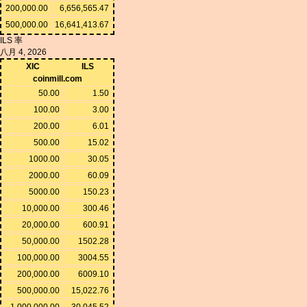
200,000.00
6,656,565.47
500,000.00
16,641,413.67
ILS 率
八月 4, 2026
XIC
ILS
coinmill.com
50.00
1.50
100.00
3.00
200.00
6.01
500.00
15.02
1000.00
30.05
2000.00
60.09
5000.00
150.23
10,000.00
300.46
20,000.00
600.91
50,000.00
1502.28
100,000.00
3004.55
200,000.00
6009.10
500,000.00
15,022.76
1,000,000.00
30,045.52