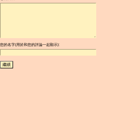
ARDR
ARG
ARS
AUD
AUR
AWG
您的名字(用於和您的評論一起顯示):
AZN
BAM
BBD
BCH
BCN
BDT
BET
BGN
BHD
BIF
BLC
BMD
BNB