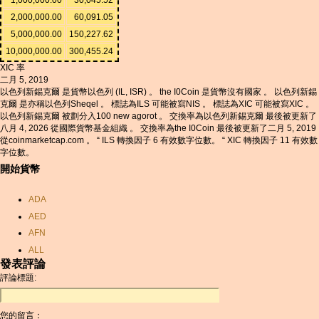
2,000,000.00
60,091.05
5,000,000.00
150,227.62
10,000,000.00
300,455.24
XIC 率
二月 5, 2019
以色列新錫克爾 是貨幣以色列 (IL, ISR) 。 the I0Coin 是貨幣沒有國家 。 以色列新錫
克爾 是亦稱以色列Sheqel 。 標誌為ILS 可能被寫NIS 。 標誌為XIC 可能被寫XIC 。
以色列新錫克爾 被劃分入100 new agorot 。 交換率為以色列新錫克爾 最後被更新了
八月 4, 2026 從國際貨幣基金組織 。 交換率為the I0Coin 最後被更新了二月 5, 2019
從coinmarketcap.com 。 “ ILS 轉換因子 6 有效數字位數。 “ XIC 轉換因子 11 有效數
字位數。
開始貨幣
ADA
AED
AFN
ALL
發表評論
AMD
評論標題:
ANC
ANG
您的留言：
AOA