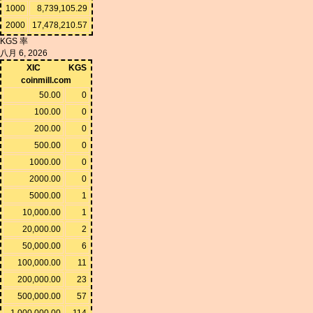
1000
8,739,105.29
2000
17,478,210.57
KGS 率
八月 6, 2026
XIC
KGS
coinmill.com
50.00
0
100.00
0
200.00
0
500.00
0
1000.00
0
2000.00
0
5000.00
1
10,000.00
1
20,000.00
2
50,000.00
6
100,000.00
11
200,000.00
23
500,000.00
57
1,000,000.00
114