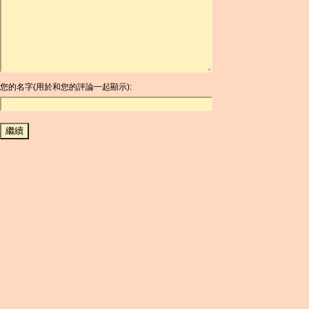
ARDR
ARG
ARS
AUD
AUR
AWG
您的名字(用於和您的評論一起顯示):
AZN
BAM
BBD
BCH
BCN
BDT
BET
BGN
BHD
BIF
BLC
BMD
BNB