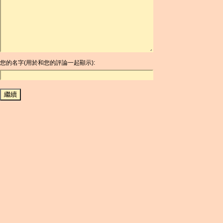
ARDR
ARG
ARS
AUD
AUR
AWG
您的名字(用於和您的評論一起顯示):
AZN
BAM
BBD
BCH
BCN
BDT
BET
BGN
BHD
BIF
BLC
BMD
BNB