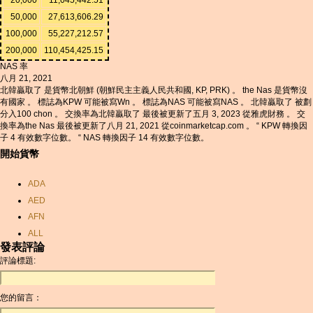
50,000
27,613,606.29
100,000
55,227,212.57
200,000
110,454,425.15
NAS 率
八月 21, 2021
北韓贏取了 是貨幣北朝鮮 (朝鮮民主主義人民共和國, KP, PRK) 。 the Nas 是貨幣沒
有國家 。 標誌為KPW 可能被寫Wn 。 標誌為NAS 可能被寫NAS 。 北韓贏取了 被劃
分入100 chon 。 交換率為北韓贏取了 最後被更新了五月 3, 2023 從雅虎財務 。 交
換率為the Nas 最後被更新了八月 21, 2021 從coinmarketcap.com 。 “ KPW 轉換因
子 4 有效數字位數。 “ NAS 轉換因子 14 有效數字位數。
開始貨幣
ADA
AED
AFN
ALL
發表評論
AMD
評論標題:
ANC
ANG
您的留言：
AOA