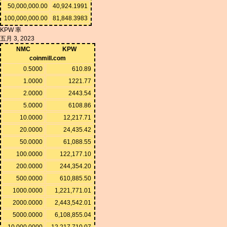
50,000,000.00
40,924.1991
100,000,000.00
81,848.3983
KPW 率
五月 3, 2023
NMC
KPW
coinmill.com
0.5000
610.89
1.0000
1221.77
2.0000
2443.54
5.0000
6108.86
10.0000
12,217.71
20.0000
24,435.42
50.0000
61,088.55
100.0000
122,177.10
200.0000
244,354.20
500.0000
610,885.50
1000.0000
1,221,771.01
2000.0000
2,443,542.01
5000.0000
6,108,855.04
10,000.0000
12,217,710.07