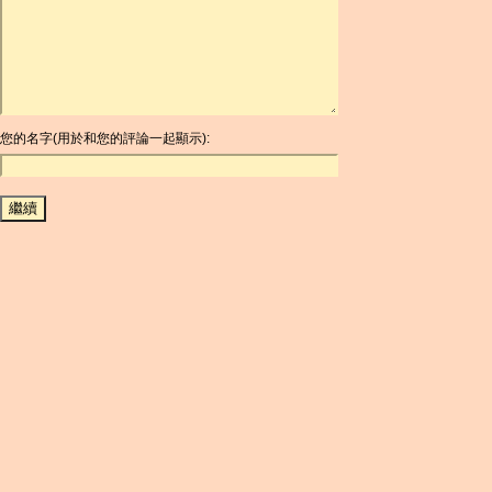
ARDR
ARG
ARS
AUD
AUR
AWG
您的名字(用於和您的評論一起顯示):
AZN
BAM
BBD
BCH
BCN
BDT
BET
BGN
BHD
BIF
BLC
BMD
BNB