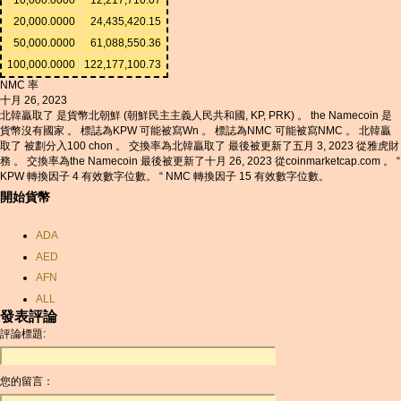
20,000.0000
24,435,420.15
50,000.0000
61,088,550.36
100,000.0000
122,177,100.73
NMC 率
十月 26, 2023
北韓贏取了 是貨幣北朝鮮 (朝鮮民主主義人民共和國, KP, PRK) 。 the Namecoin 是
貨幣沒有國家 。 標誌為KPW 可能被寫Wn 。 標誌為NMC 可能被寫NMC 。 北韓贏
取了 被劃分入100 chon 。 交換率為北韓贏取了 最後被更新了五月 3, 2023 從雅虎財
務 。 交換率為the Namecoin 最後被更新了十月 26, 2023 從coinmarketcap.com 。 “
KPW 轉換因子 4 有效數字位數。 “ NMC 轉換因子 15 有效數字位數。
開始貨幣
ADA
AED
AFN
ALL
發表評論
AMD
評論標題:
ANC
ANG
您的留言：
AOA