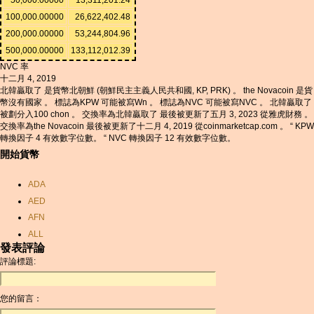
100,000.00000
26,622,402.48
200,000.00000
53,244,804.96
500,000.00000
133,112,012.39
NVC 率
十二月 4, 2019
北韓贏取了 是貨幣北朝鮮 (朝鮮民主主義人民共和國, KP, PRK) 。 the Novacoin 是貨
幣沒有國家 。 標誌為KPW 可能被寫Wn 。 標誌為NVC 可能被寫NVC 。 北韓贏取了
被劃分入100 chon 。 交換率為北韓贏取了 最後被更新了五月 3, 2023 從雅虎財務 。
交換率為the Novacoin 最後被更新了十二月 4, 2019 從coinmarketcap.com 。 “ KPW
轉換因子 4 有效數字位數。 “ NVC 轉換因子 12 有效數字位數。
開始貨幣
ADA
AED
AFN
ALL
發表評論
AMD
評論標題:
ANC
ANG
您的留言：
AOA