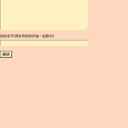
ARDR
ARG
ARS
AUD
AUR
AWG
您的名字(用於和您的評論一起顯示):
AZN
BAM
BBD
BCH
BCN
BDT
BET
BGN
BHD
BIF
BLC
BMD
BNB