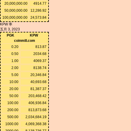
20,000,000.00
4914.77
50,000,000.00
12,286.92
100,000,000.00
24,573.84
KPW 率
五月 3, 2023
PGK
KPW
coinmill.com
0.20
813.87
0.50
2034.68
1.00
4069.37
2.00
8138.74
5.00
20,346.84
10.00
40,693.68
20.00
81,387.37
50.00
203,468.42
100.00
406,936.84
200.00
813,873.68
500.00
2,034,684.19
1000.00
4,069,368.38
2000.00
8,138,736.77