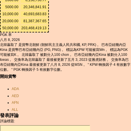
5000.00
20,346,841.91
10,000.00
40,693,683.83
20,000.00
81,387,367.65
50,000.00
203,468,419.13
PGK 率
八月 8, 2026
北韓贏取了 是貨幣北朝鮮 (朝鮮民主主義人民共和國, KP, PRK) 。 巴布亞紐幾內亞
Kina 是貨幣巴布亞紐幾內亞 (PG, PNG) 。 標誌為KPW 可能被寫Wn 。 標誌為PGK
可能被寫K 。 北韓贏取了 被劃分入100 chon 。 巴布亞紐幾內亞Kina 被劃分入100
toeas 。 交換率為北韓贏取了 最後被更新了五月 3, 2023 從雅虎財務 。 交換率為巴
布亞紐幾內亞Kina 最後被更新了八月 8, 2026 從MSN 。 “ KPW 轉換因子 4 有效數字
位數。 “ PGK 轉換因子 5 有效數字位數。
開始貨幣
ADA
AED
AFN
ALL
發表評論
AMD
評論標題:
ANC
ANG