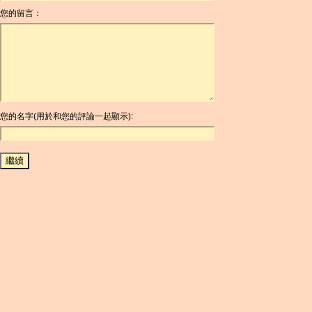
您的留言：
AOA
ARDR
ARG
ARS
AUD
AUR
AWG
您的名字(用於和您的評論一起顯示):
AZN
BAM
BBD
BCH
BCN
BDT
BET
BGN
BHD
BIF
BLC
BMD