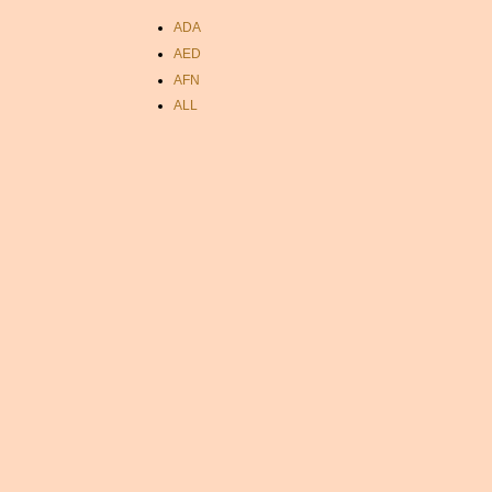
ADA
AED
AFN
ALL
AMD
ANC
ANG
AOA
ARDR
ARG
ARS
AUD
AUR
AWG
AZN
BAM
BBD
BCH