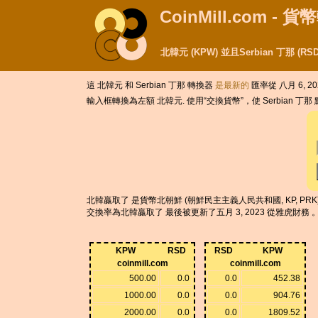
CoinMill.com - 
北韓元 (KPW) 並且Serbian 丁那 (
這 北韓元 和 Serbian 丁那 轉換器
是最新的
匯率從 八月 6, 20
輸入框轉換為左額 北韓元. 使用“交換貨幣”，使 Serbian 丁
北韓贏取了 是貨幣北朝鮮 (朝鮮民主主義人民共和國, KP, PRK) 。 
交換率為北韓贏取了 最後被更新了五月 3, 2023 從雅虎財務 。 交
KPW
RSD
RSD
KPW
coinmill.com
coinmill.com
500.00
0.0
0.0
452.38
1000.00
0.0
0.0
904.76
2000.00
0.0
0.0
1809.52