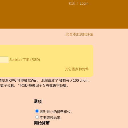
歡迎！
Login
此頁添加您的評論
Serbian 丁那 (RSD)
其它國家和貨幣
 。 標誌為KPW 可能被寫Wn 。 北韓贏取了 被劃分入100 chon 。
有效數字位數。 “ RSD 轉換因子 5 有效數字位數。
選項
圓對最小的貨幣單位。
不要環繞結果。
開始貨幣