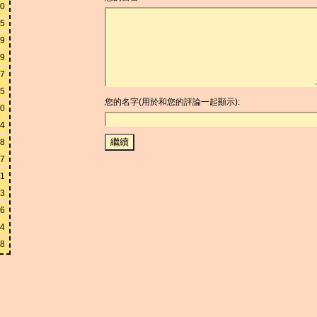
50
25
49
99
47
95
您的名字(用於和您的評論一起顯示):
90
74
48
97
41
83
66
14
28