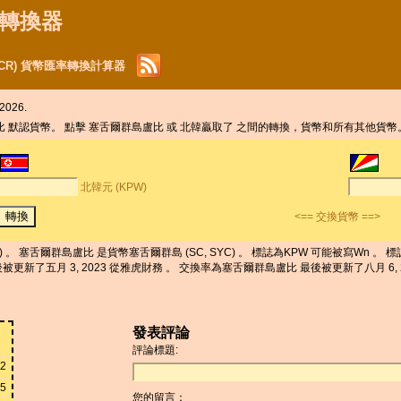
貨幣轉換器
SCR) 貨幣匯率轉換計算器
2026.
盧比 默認貨幣。 點擊 塞舌爾群島盧比 或 北韓贏取了 之間的轉換，貨幣和所有其他貨幣
北韓元 (KPW)
<== 交換貨幣 ==>
 。 塞舌爾群島盧比 是貨幣塞舌爾群島 (SC, SYC) 。 標誌為KPW 可能被寫Wn 。 標誌
更新了五月 3, 2023 從雅虎財務 。 交換率為塞舌爾群島盧比 最後被更新了八月 6, 2026
發表評論
評論標題:
12
25
您的留言：