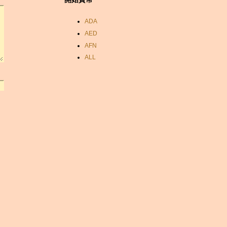
ADA
AED
AFN
ALL
AMD
ANC
ANG
AOA
ARDR
ARG
ARS
AUD
AUR
AWG
AZN
BAM
BBD
BCH