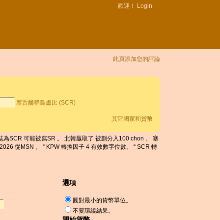
歡迎！
Login
此頁添加您的評論
。
塞舌爾群島盧比 (SCR)
其它國家和貨幣
為SCR 可能被寫SR 。 北韓贏取了 被劃分入100 chon 。 塞
 從MSN 。 “ KPW 轉換因子 4 有效數字位數。 “ SCR 轉
選項
圓對最小的貨幣單位。
不要環繞結果。
開始貨幣