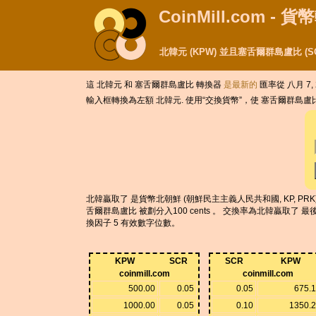
CoinMill.com - 
北韓元 (KPW) 並且塞舌爾群島盧比 (
這 北韓元 和 塞舌爾群島盧比 轉換器
是最新的
匯率從 八月 7, 
輸入框轉換為左額 北韓元. 使用“交換貨幣”，使 塞舌爾群島
北韓贏取了 是貨幣北朝鮮 (朝鮮民主主義人民共和國, KP, PRK)
舌爾群島盧比 被劃分入100 cents 。 交換率為北韓贏取了 最後被
換因子 5 有效數字位數。
KPW
SCR
SCR
KPW
coinmill.com
coinmill.com
500.00
0.05
0.05
675.
1000.00
0.05
0.10
1350.