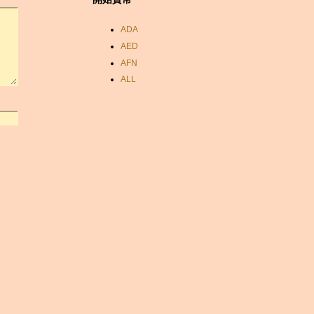
ADA
AED
AFN
ALL
AMD
ANC
ANG
AOA
ARDR
ARG
ARS
AUD
AUR
AWG
AZN
BAM
BBD
BCH