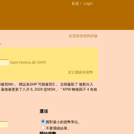
歡迎！
Login
此頁添加您的評論
幣。
Saint Helena 磅 (SHP)
其它國家和貨幣
KPW 可能被寫Wn 。 標誌為SHP 可能被寫S 。 北韓贏取了 被劃分入
 磅 最後被更新了八月 6, 2026 從MSN 。 “ KPW 轉換因子 4 有效
選項
圓對最小的貨幣單位。
不要環繞結果。
開始貨幣