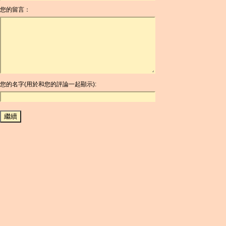
您的留言：
AOA
ARDR
ARG
ARS
AUD
AUR
AWG
您的名字(用於和您的評論一起顯示):
AZN
BAM
BBD
BCH
BCN
BDT
BET
BGN
BHD
BIF
BLC
BMD