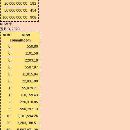
20,000,000.00
182
50,000,000.00
454
100,000,000.00
908
KPW 率
五月 3, 2023
VUV
KPW
coinmill.com
0
550.80
0
1101.59
0
2203.19
0
5507.97
0
11,015.94
0
22,031.89
1
55,079.71
1
110,159.43
2
220,318.85
5
550,797.13
10
1,101,594.26
20
2,203,188.51
50
5,507,971.28