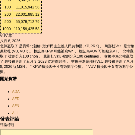
100
11,015,942.56
200
22,031,885.12
500
55,079,712.79
1000
110,159,425.58
VUV 率
八月 8, 2026
北韓贏取了 是貨幣北朝鮮 (朝鮮民主主義人民共和國, KP, PRK) 。 萬那杜Vatu 是貨幣
萬那杜 (VU, VUT) 。 標誌為KPW 可能被寫Wn 。 標誌為VUV 可能被寫VT 。 北韓贏
取了 被劃分入100 chon 。 萬那杜Vatu 被劃分入100 centimes 。 交換率為北韓贏取
了 最後被更新了五月 3, 2023 從雅虎財務 。 交換率為萬那杜Vatu 最後被更新了八月
8, 2026 從MSN 。 “ KPW 轉換因子 4 有效數字位數。 “ VUV 轉換因子 5 有效數字位
數。
開始貨幣
ADA
AED
AFN
ALL
發表評論
AMD
評論標題:
ANC
ANG